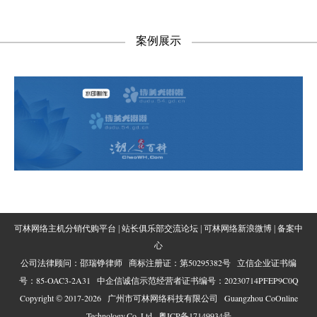
案例展示
可林网络主机分销代购平台
|
站长俱乐部交流论坛
|
可林网络新浪微博
|
备案中
心
50295382
公司法律顾问：邵瑞铮律师 商标注册证：第
号 立信企业证书编
85-OAC3-2A31
20230714PFEP9C0Q
号：
中企信诚信示范经营者证书编号：
Copyright
2017-2026
Guangzhou CoOnline
©
广州市可林网络科技有限公司
Technology,Co.,Ltd
粤ICP备17149934号